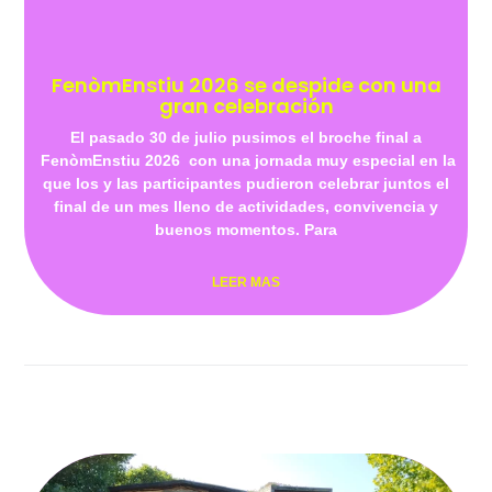
FenòmEnstiu 2026 se despide con una
gran celebración
El pasado 30 de julio pusimos el broche final a
FenòmEnstiu 2026 con una jornada muy especial en la
que los y las participantes pudieron celebrar juntos el
final de un mes lleno de actividades, convivencia y
buenos momentos. Para
LEER MAS