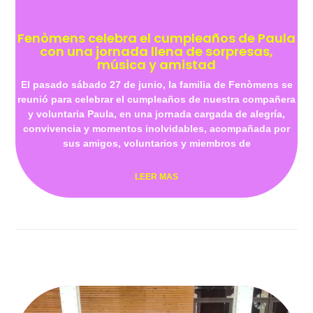
Fenòmens celebra el cumpleaños de Paula
con una jornada llena de sorpresas,
música y amistad
El pasado sábado 27 de junio, la familia de Fenòmens se
reunió para celebrar el cumpleaños de nuestra compañera
y voluntaria Paula, en una jornada cargada de alegría,
convivencia y momentos inolvidables, acompañada por
sus amigos, voluntarios y miembros de
LEER MAS