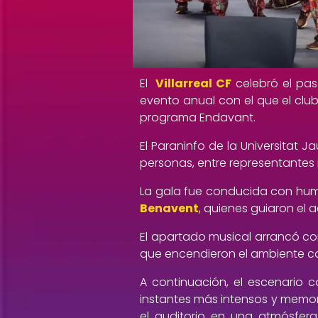
El
Villarreal CF
celebró el pa
evento anual con el que el club
programa Endavant.
El Paraninfo de la Universitat 
personas, entre representantes i
La gala fue conducida con humo
Benavent
, quienes guiaron el
El apartado musical arrancó c
que encendieron el ambiente con
A continuación, el escenario
instantes más intensos y memor
el auditorio en una atmósfera