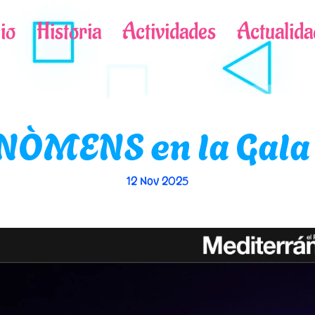
cio
Historia
Actividades
Actualida
ÒMENS en la Gala
12 Nov 2025