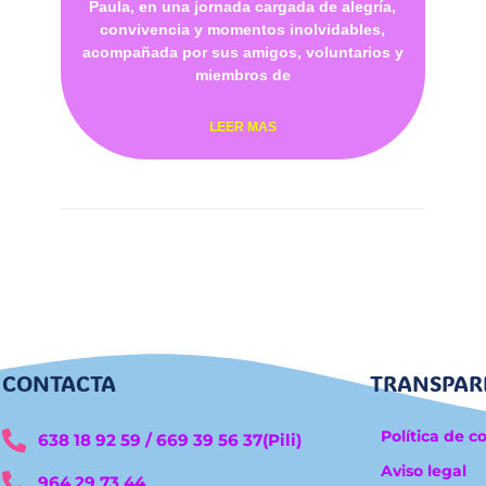
Paula, en una jornada cargada de alegría,
convivencia y momentos inolvidables,
acompañada por sus amigos, voluntarios y
miembros de
LEER MAS
CONTACTA
TRANSPAR
Política de c
638 18 92 59 / 669 39 56 37(Pili)
Aviso legal
964 29 73 44