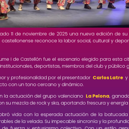
sado 11 de noviembre de 2025 una nueva edición de su 
 castellonense reconoce la labor social, cultural y depor
Jaume I de Castellón fue el escenario elegido para esta
nstitucionales, deportistas, miembros del club y público g
r y profesionalidad por el presentador
Carlos Latre
y 
 acto con un tono cercano y dinámico.
on la actuación del grupo valenciano
La Pelona
, ganad
 su mezcla de rock y ska, aportando frescura y energía al
 cobró vida con la esperada actuación de la batucad
ables de la velada. Su impecable sincronía y la profundi
 de fuerza y entusiasmo colectivo. Con un estilo ge