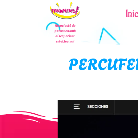
Ini
Associació de
persones amb
discapacitat
intel.lectual
PERCUFEN