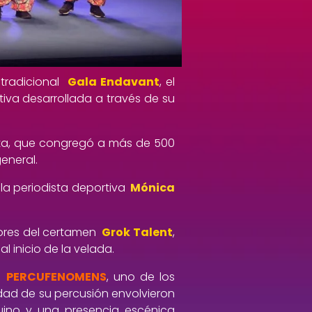
tradicional
Gala Endavant
, el
tiva desarrollada a través de su
 cita, que congregó a más de 500
eneral.
la periodista deportiva
Mónica
ores del certamen
Grok Talent
,
 inicio de la velada.
a
PERCUFENOMENS
, uno de los
dad de su percusión envolvieron
nuino y una presencia escénica