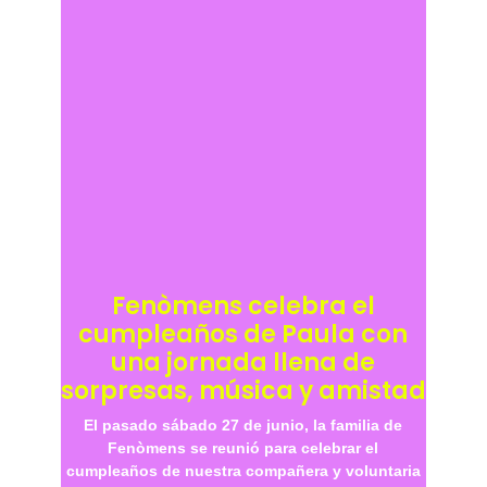
Fenòmens celebra el
cumpleaños de Paula con
una jornada llena de
sorpresas, música y amistad
El pasado sábado 27 de junio, la familia de
Fenòmens se reunió para celebrar el
cumpleaños de nuestra compañera y voluntaria