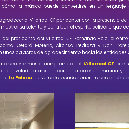
 cómo la música puede convertirse en un lenguaje 
radecer al Villarreal CF por contar con la presencia de
ostrar su talento y contribuir al espíritu solidario que d
del presidente del Villarreal CF, Fernando Roig, el entr
como Gerard Moreno, Alfonso Pedraza y Dani Parejo
n unas palabras de agradecimiento hacia las entidades
rmó una vez más el compromiso del
Villarreal CF
con s
go. Una velada marcada por la emoción, la música y la 
a de
La Pelona
pusieron la banda sonora a una noche ino