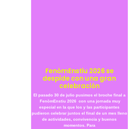
FenòmEnstiu 2026 se
despide con una gran
celebración
El pasado 30 de julio pusimos el broche final a
FenòmEnstiu 2026 con una jornada muy
especial en la que los y las participantes
pudieron celebrar juntos el final de un mes lleno
de actividades, convivencia y buenos
momentos. Para