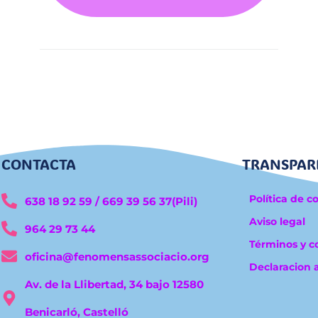
CONTACTA
TRANSPAR
Política de c
638 18 92 59 / 669 39 56 37(Pili)
Aviso legal
964 29 73 44
Términos y c
oficina@fenomensassociacio.org
Declaracion 
Av. de la Llibertad, 34 bajo 12580
Benicarló, Castelló