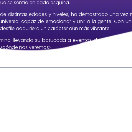
ue se sentía en cada esquina.
 de distintas edades y niveles, ha demostrado una vez
universal capaz de emocionar y unir a la gente. Con un
desfile adquiriera un carácter aún más vibrante.
ino, llevando su batucada a eventos donde la fiesta, l
: ¿dónde nos veremos?