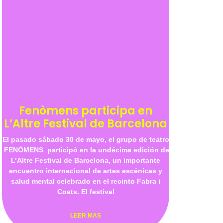
Fenòmens participa en
L’Altre Festival de Barcelona
El pasado sábado 30 de mayo, el grupo de teatro
FENÒMENS participó en la undécima edición de
L’Altre Festival de Barcelona, un importante
encuentro internacional de artes escénicas y
salud mental celebrado en el recinto Fabra i
Coats. El festival
LEER MAS