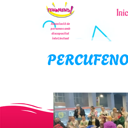
Ini
Associació de
persones amb
discapacitat
intel.lectual
PERCUFENOM