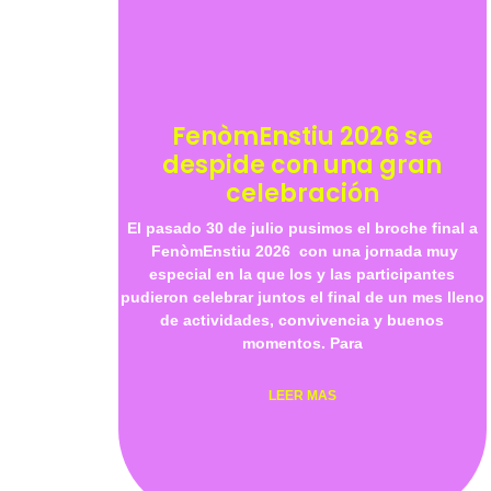
FenòmEnstiu 2026 se
despide con una gran
celebración
El pasado 30 de julio pusimos el broche final a
FenòmEnstiu 2026 con una jornada muy
especial en la que los y las participantes
pudieron celebrar juntos el final de un mes lleno
de actividades, convivencia y buenos
momentos. Para
LEER MAS