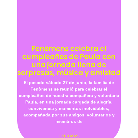
Fenòmens celebra el
cumpleaños de Paula con
una jornada llena de
sorpresas, música y amistad
El pasado sábado 27 de junio, la familia de
Fenòmens se reunió para celebrar el
cumpleaños de nuestra compañera y voluntaria
Paula, en una jornada cargada de alegría,
convivencia y momentos inolvidables,
acompañada por sus amigos, voluntarios y
miembros de
LEER MAS