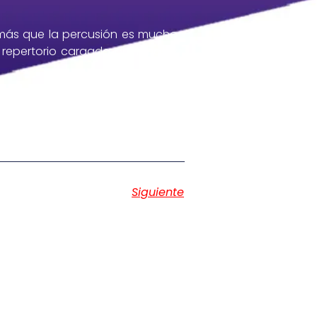
 más que la percusión es mucho
 repertorio cargado de ritmos y
a inclusión y la música son los
Siguiente