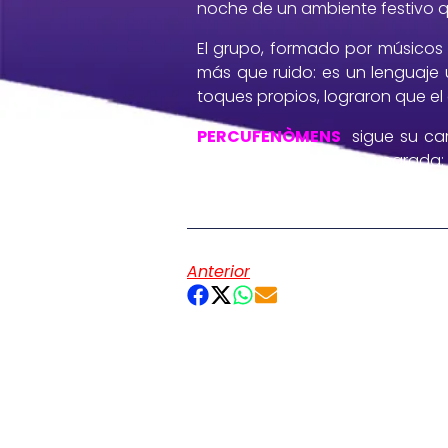
noche de un ambiente festivo q
El grupo, formado por músicos
más que ruido: es un lenguaje 
toques propios, lograron que el 
PERCUFENÒMENS
sigue su cam
protagonistas. Próxima parada
Anterior